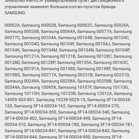
SAMSUNG RM-625F универсальный пульт дистанционного
управления заменяет большое кол-во пультов бренда
SAMSUNG.
00002A, Samsung 00002B, Samsung 00002C, Samsung 00026A,
Samsung 00026B, Samsung 00064A, Samsung 00077A, Samsung
00077C, Samsung 00104A, Samsung 00104B, Samsung 00104C,
Samsung 00104D, Samsung 00104F, Samsung 00104J, Samsung
00104K, Samsung 00104M, Samsung 00104N, Samsung 00104P,
Samsung 00121A, Samsung 00121B, Samsung 00128C, Samsung
00128D, Samsung 00128P, Samsung 00135A, Samsung 00163C,
Samsung 00191A, Samsung 00198D, Samsung 00198F, Samsung
00198G, Samsung 00217A, Samsung 00231B, Samsung 00231D,
Samsung 00249A, Samsung 00258A, Samsung 00258B, Samsung
00344A, Samsung 10095X, Samsung 10107F, Samsung 10110G,
Samsung 10110H, Samsung 10123B, Samsung 12012A, Samsung
14909-503-801, Samsung 19239-0025-13, Samsung 3F14-00034-
120, Samsung 3F14-00034-162, Samsung 3F14-00034-270,
Samsung 3F14-00034-300, Samsung 3F14-00034-340, Samsung
3F14-00034-402, Samsung 3F14-00034-490, Samsung 3F14-
00034-510, Samsung 3F14-00034-780, Samsung 3F14-00034-781,
Samsung 3F14-00034-841, Samsung 3F14-00034-843, Samsung
3F14-00034-844, Samsung 3F14-00034-900, Samsung 3F14-